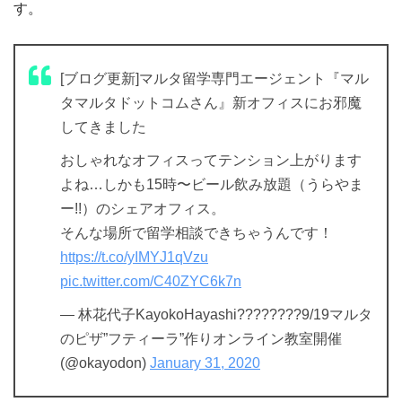
す。
[ブログ更新]マルタ留学専門エージェント『マル
タマルタドットコムさん』新オフィスにお邪魔
してきました
おしゃれなオフィスってテンション上がります
よね…しかも15時〜ビール飲み放題（うらやま
ー!!）のシェアオフィス。
そんな場所で留学相談できちゃうんです！
https://t.co/yIMYJ1qVzu
pic.twitter.com/C40ZYC6k7n
— 林花代子KayokoHayashi????????9/19マルタ
のピザ”フティーラ”作りオンライン教室開催
(@okayodon)
January 31, 2020