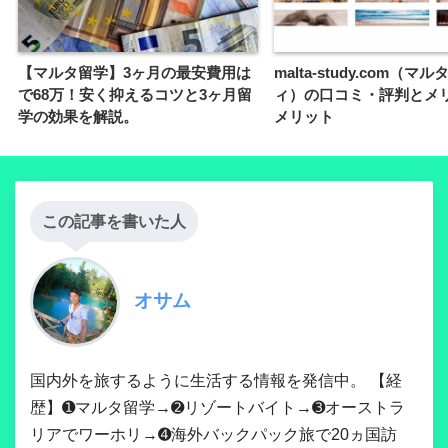
【マルタ留学】3ヶ月の最安費用は
malta-study.com（マ
で68万！安く抑えるコツと3ヶ月留
ィ）の口コミ・評判とメ
学の効果を解説。
メリット
この記事を書いた人
オサム
国内外を旅するように生活する情報を発信中。 【経
歴】➊マルタ留学→➋リゾートバイト→➌オーストラ
リアでワーホリ→➍海外バックパック旅で20ヵ国訪